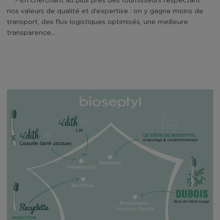
-
En cherchant au plus près des fournisseurs respectant
nos valeurs de qualité et d’expertise : on y gagne moins de
transport, des flux logistiques optimisés, une meilleure
transparence…