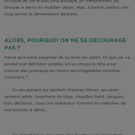
un cycle de vie le plus long possible, en transformant les
brosses à dents en mobilier urbain. Mais, à terme, parfois très
long terme, ils deviendront déchets.
ALORS, POURQUOI ON NE SE DÉCOURAGE
PAS ?
Parce qu’il reste essentiel de se laver les dents. Et que sur ce
produit par définition jetable, on se creuse la tête pour
trouver des pratiques les moins dommageables possible.
Comment ?
-
En récupérant les déchets d’autres filières, qui sinon
seraient jetés : bouchons de liège, coquilles Saint-Jacques,
bois déclassé… tous ces matériaux forment les manches de
nos brosses à dents ;