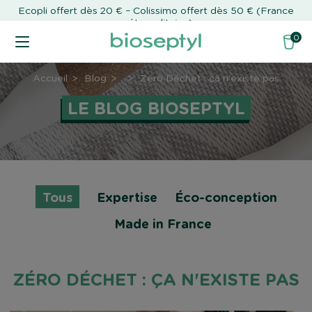
Ecopli offert dès 20 € – Colissimo offert dès 50 € (France
métropolitaine)
0
Accueil
Blog
Zéro Déchet : ça n'existe pas
LE BLOG BIOSEPTYL
Tous
Expertise
Éco-conception
Made in France
ZÉRO DÉCHET : ÇA N'EXISTE PAS