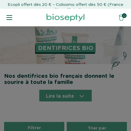
Ecopli offert dès 20 € – Colissimo offert dès 50 € (France
métropolitaine)
0
Accueil
Dentifrices bio
DENTIFRICES BIO
Nos dentifrices bio français donnent le
sourire à toute la famille
Avec Bioseptyl le dentifrice devient un enjeu de
santé et d’environnement pour toute la famille.
Lire la suite
Notre dentifrice bio made in France est préparé à…
partir d’ingrédients naturels. La composition de
notre dentifrice bio blancheur est certifiée sans
produits nocifs. Sa formulation est adaptée à toute la
famille. Cependant, vous ne trouvez pas notre
dentifrice bio en grande surface. Nous proposons
Filtrer
Trier par
également un stick dentifrice et sa recharge, que