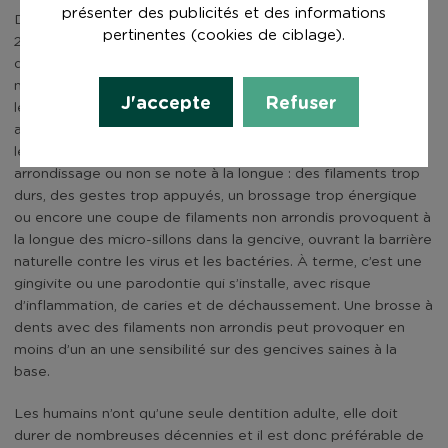
présenter des publicités et des informations
De la même façon, la norme ISO 22254 demandait avant
pertinentes (cookies de ciblage).
2005 que les filaments soient arrondis à leur extrémité, afin
de ne pas blesser la gencive ni user l’émail des dents. Cela
n’est aujourd’hui plus obligatoire et on peut donc trouver sur
J'accepte
Refuser
le marché des brosses à dents qui présentent une coupe
acérée. Rien de visible à l’œil nu, seulement détectable par
les personnes ayant les gencives sensibles, cette différence
arrondissage ou non se note à la longue : des filaments trop
durs, des gestes trop appuyés, un brossage trop énergique
ou encore une coupe de filaments non arrondis provoquent à
la longue des micro-sillons dans la gencive, ouvrant la barrière
naturelle contre les virus et les bactéries. À terme, c’est une
gingivite ou une parodontie qui s’installe, avec risque
d’inflammation, de caries et de déchaussement. Une brosse à
dents avec des filaments non arrondis peut provoquer en
moins d’un an une sensibilité sur des gencives saines à la
base.
Les humains n’ont qu’une seule dentition adulte, elle doit
durer de nombreuses décennies et il est donc préférable de