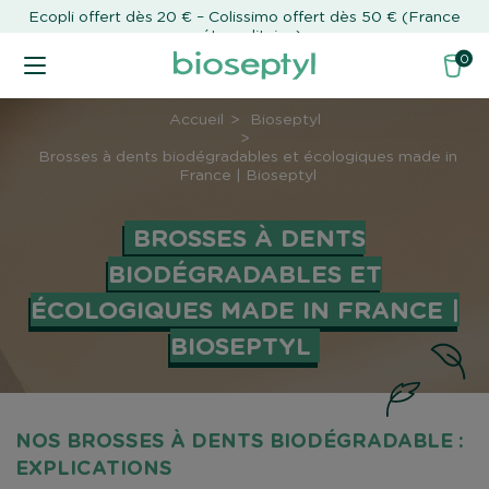
Ecopli offert dès 20 € – Colissimo offert dès 50 € (France
métropolitaine)
0
Accueil
Bioseptyl
Brosses à dents biodégradables et écologiques made in
France | Bioseptyl
BROSSES À DENTS
BIODÉGRADABLES ET
ÉCOLOGIQUES MADE IN FRANCE |
BIOSEPTYL
NOS BROSSES À DENTS BIODÉGRADABLE :
EXPLICATIONS