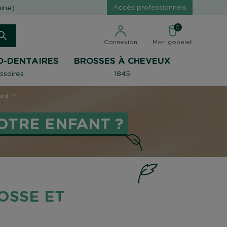
Accès professionnels
aine)
0
Connexion
Mon gobelet
O-DENTAIRES
BROSSES À CHEVEUX
ssoires
1845
ant ?
OTRE ENFANT ?
ROSSE ET