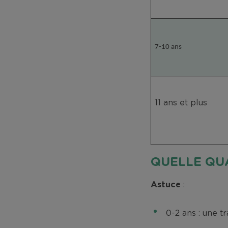
7-10 ans
11 ans et plus
QUELLE QUA
Astuce
:
0-2 ans : une t