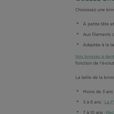
Choisissez une bros
À petite tête e
Aux filaments d
Adaptée à la ta
Nos brosses à dent
fonction de l'évolu
La taille de la bro
Moins de 3 ans
3 à 6 ans :
La P
7 à 10 ans :
Rec