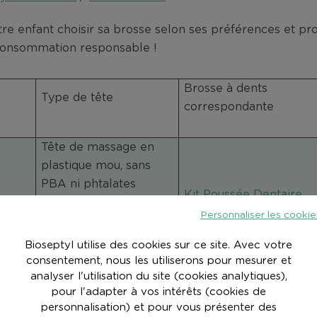
otre enfant choisir sa brosse selon ses préférences et pr
 consommation responsable !
Brosse à dents
Type de tête
correspondante
Tête de massage en
plastique mou, sans
PBA ni phtalates
Kit Poussée Dentaire
Ouille !
Personnaliser les cookie
Tête de mordillage en
plastique mou, sans
Bioseptyl utilise des cookies sur ce site. Avec votre
PBA ni phtalates
consentement, nous les utiliserons pour mesurer et
analyser l'utilisation du site (cookies analytiques),
pour l'adapter à vos intérêts (cookies de
Tête de massage en
personnalisation) et pour vous présenter des