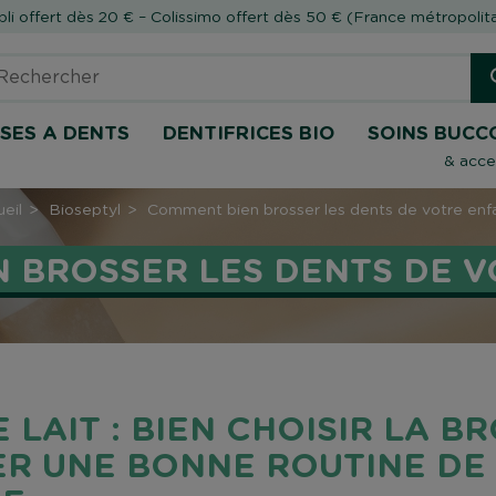
li offert dès 20 € – Colissimo offert dès 50 € (France métropolit
SES A DENTS
DENTIFRICES BIO
SOINS BUCC
& acce
eil
Bioseptyl
Comment bien brosser les dents de votre enf
 BROSSER LES DENTS DE V
 LAIT : BIEN CHOISIR LA B
ER UNE BONNE ROUTINE DE