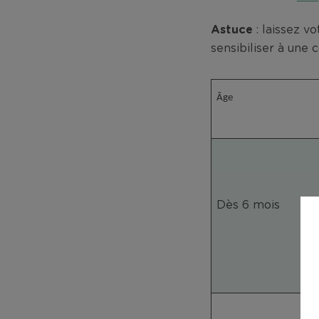
Astuce
: laissez v
sensibiliser à une
Âge
Dès 6 mois