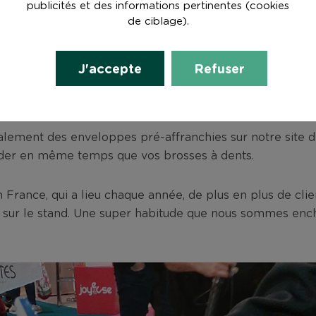
publicités et des informations pertinentes (cookies
de ciblage).
ole
J'accepte
Refuser
lement des enveloppes pré-affranchies sur notre site de 
nder en même temps que vos brosses à dents.
 France, qui a lieu chaque année, de plus en plus de cli
s sur le stand. Une super habitude que nous sommes enc