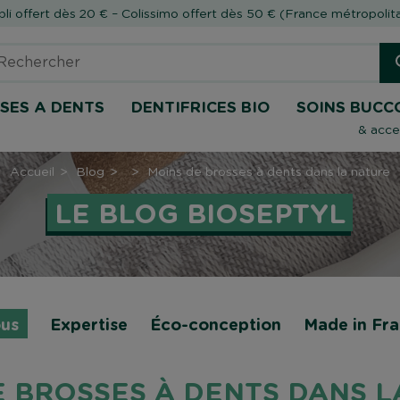
li offert dès 20 € – Colissimo offert dès 50 € (France métropolit
SES A DENTS
DENTIFRICES BIO
SOINS BUCC
& acce
Accueil
Blog
Moins de brosses à dents dans la nature
LE BLOG BIOSEPTYL
us
Expertise
Éco-conception
Made in Fr
E BROSSES À DENTS DANS L