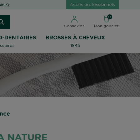
Accès professionnels
aine)
0
Connexion
Mon gobelet
O-DENTAIRES
BROSSES À CHEVEUX
ssoires
1845
ance
A NATURE