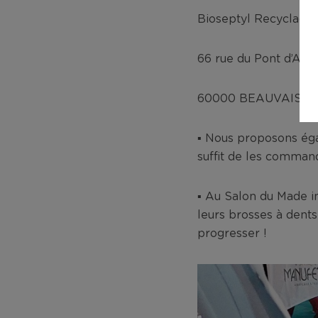
Bioseptyl Recyclage
66 rue du Pont d’Arc
60000 BEAUVAIS
▪ Nous proposons éga
suffit de les comma
▪ Au Salon du Made in
leurs brosses à dent
progresser !