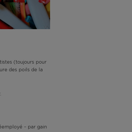
stes (toujours pour
re des poils de la
.
 réemployé – par gain