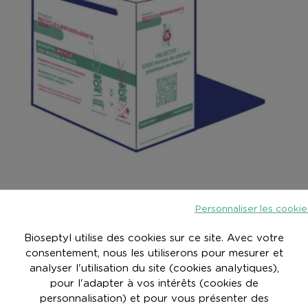
Personnaliser les cookie
 boîtes de collecte dans
nos points de vente
mais ceux-c
hésitez pas à leur demander de la mettre en place, c’es
Bioseptyl utilise des cookies sur ce site. Avec votre
 nous écrire à jeparticipe@recycletabrosseadents.com.
consentement, nous les utiliserons pour mesurer et
analyser l'utilisation du site (cookies analytiques),
pour l'adapter à vos intérêts (cookies de
ssible de nous les renvoyer après en avoir accumulé plus
personnalisation) et pour vous présenter des