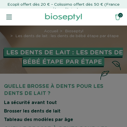
Ecopli offert dès 20 € – Colissimo offert dès 50 € (France
métropolitaine)
0
Accueil
Bioseptyl
Les dents de lait : les dents de bébé étape par étape
LES DENTS DE LAIT : LES DENTS DE
BÉBÉ ÉTAPE PAR ÉTAPE
QUELLE BROSSE À DENTS POUR LES
DENTS DE LAIT ?
La sécurité avant tout
Brosser les dents de lait
Tableau des modèles par âge