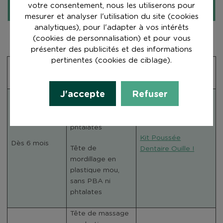
votre consentement, nous les utiliserons pour
mesurer et analyser l'utilisation du site (cookies
analytiques), pour l'adapter à vos intérêts
(cookies de personnalisation) et pour vous
présenter des publicités et des informations
pertinentes (cookies de ciblage).
Brosse à dents
Âge
Type de tête
correspondante
J'accepte
Refuser
Tête de massage
en plastique mou,
sans PBA ni
phtalates
Kit Poussée
Dès 6 mois
Tête de
Dentaire Ouille !
mordillage en
plastique mou,
sans PBA ni
phtalates
Tête de massage