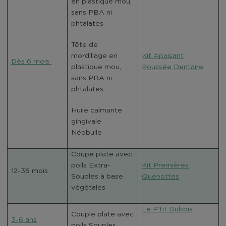
en plastique mou,
sans PBA ni
phtalates
Tête de
mordillage en
Kit Apaisant
Dès 6 mois
plastique mou,
Poussée Dentaire
sans PBA ni
phtalates
Huile calmante
gingivale
Néobulle
Coupe plate avec
poils Extra-
Kit Premières
12-36 mois
Souples à base
Quenottes
végétales
Le P’tit Dubois
Couple plate avec
3-6 ans
poils Souples